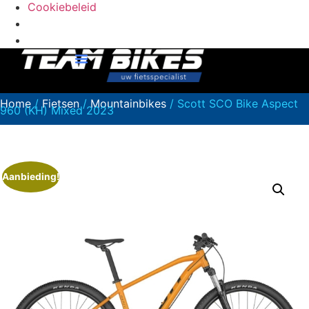
Cookiebeleid
Home
/
Fietsen
/
Mountainbikes
/ Scott SCO Bike Aspect
960 (KH) Mixed 2023
Aanbieding!