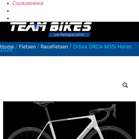
Cookiebeleid
Home
/
Fietsen
/
Racefietsen
/ Orbea ORCA M35i Heren
2026