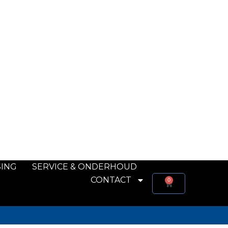
SING
SERVICE & ONDERHOUD
CONTACT
0