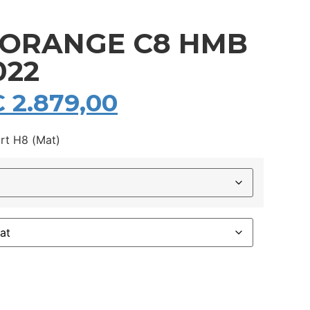
 ORANGE C8 HMB
022
€
2.879,00
t H8 (Mat)