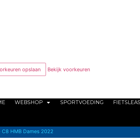
orkeuren opslaan
Bekijk voorkeuren
ME
WEBSHOP
SPORTVOEDING
FIETSLEA
ge C8 HMB Dames 2022